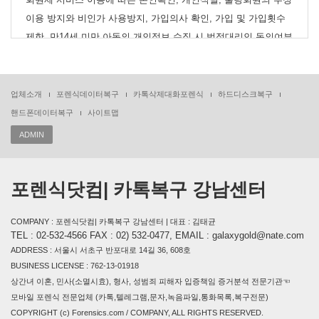
이용 방지와 비인가 사용방지, 가입의사 확인, 가입 및 가입횟수
제한, 만14세 미만 아동의 개인정보 수집 시 법정대리인 동의여부
확인, 추후 법정대리인 본인확인, 분쟁조정을 위한 기록 보존, 불
만처리 등 민원처리, 고지사항 전달
업체소개
포렌식데이터복구
카톡삭제대화포렌식
하드디스크복구
(3) 신규서비스 개발 및 마케팅, 광고
핸드폰데이터복구
사이트맵
신규서비스(제품) 개발 및 특화, 인구통계학적 특성에 따른 서비
ADMIN
스 제공 및 광고 게재, 접속빈도 파악, 회원의 서비스 이용에 대한
통계, 이벤트 등 광고성 정보 전달
포렌식닷컴| 카톡복구 강남센터
3.수집한 개인정보의 보유 및 이용기간
원칙적으로 개인정보 수집 및 이용목적이 달성된 후에는 해당 정
COMPANY : 포렌식닷컴| 카톡복구 강남센터 | 대표 : 김태균
TEL : 02-532-4566 FAX : 02) 532-0477, EMAIL : galaxygold@nate.com
보를 지체 없이 파기합니다. 단, 다음의 정보에 대해서는 아래의
ADDRESS : 서울시 서초구 반포대로 14길 36, 608호
이유로 명시한 기간 동안 보존합니다.
BUSINESS LICENSE : 762-13-01918
상간녀 이혼, 민사(소멸시효), 형사, 성범죄 피해자 입증책임 증거분석 전문기관☜
4.인정보의 공유 및 제공
모바일 포렌식 전문업체 (카톡,텔레그램,문자,녹음파일,통화목록,복구전문)
회사는 회원의 개인정보를 수집 및 이용목적으로 정한 범위 내에
COPYRIGHT (c) Forensics.com / COMPANY, ALL RIGHTS RESERVED.