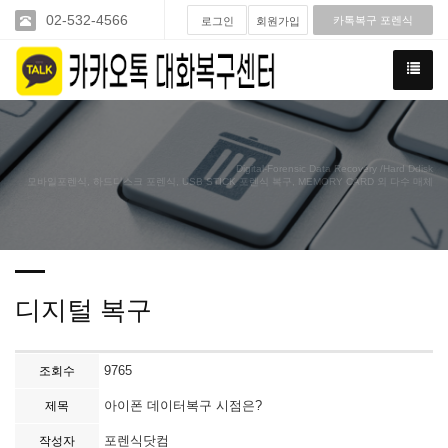
02-532-4566
카톡복구 포렌식
로그인
회원가입
Digital-Forensic Data Recovery /Hard Ddisk
모바일포렌식, 하드디스크 포렌식, USB STICK 포렌식 복구, MEMORY CARD 외 다수 매체
디지털 복구
9765
조회수
아이폰 데이터복구 시점은?
제목
포렌식닷컴
작성자