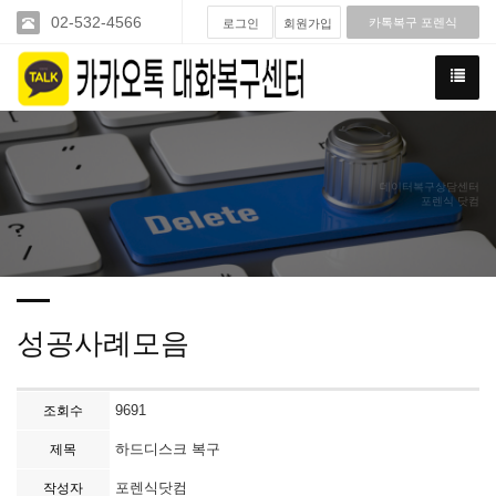
02-532-4566
카톡복구 포렌식
로그인
회원가입
데이터복구상담센터
포렌식 닷컴
성공사례모음
9691
조회수
하드디스크 복구
제목
포렌식닷컴
작성자