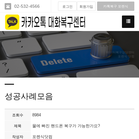
02-532-4566
카톡복구 포렌식
로그인
회원가입
데이터복구상담센터
포렌식 닷컴
성공사례모음
8984
조회수
물에 빠진 핸드폰 복구가 가능한가요?
제목
포렌식닷컴
작성자