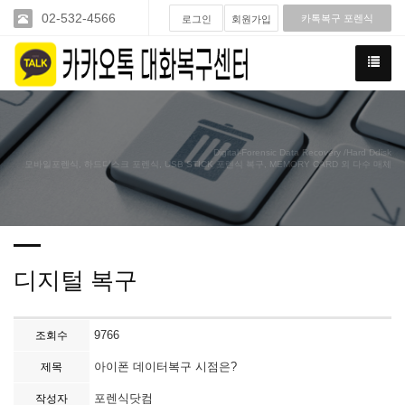
02-532-4566
카톡복구 포렌식
로그인
회원가입
Digital-Forensic Data Recovery /Hard Ddisk
모바일포렌식, 하드디스크 포렌식, USB STICK 포렌식 복구, MEMORY CARD 외 다수 매체
디지털 복구
9766
조회수
아이폰 데이터복구 시점은?
제목
포렌식닷컴
작성자