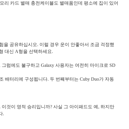
모리 카드 별매 충전케이블도 별매품인데 평소에 집이 있어
경험을 공유하십시오
.
이럴 경우 운이 안좋아서 조금 걱정했
형 대신
A
형을 선택하세요
.
 그럼에도 불구하고
Galaxy
사용자는 여전히 마이크로
SD
보조 배터리에 구성됩니다
.
두 번째부터는
Cuby Duo
가 자동
.
이것이 영적 승리입니까
?
사실 그 아이패드도 예
,
하지만
다
.