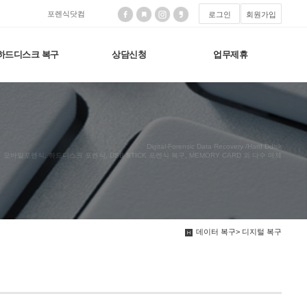
포렌식닷컴
로그인
회원가입
하드디스크 복구
상담신청
업무제휴
Digital-Forensic Data Recovery /Hard Ddisk
모바일포렌식, 하드디스크 포렌식, USB STICK 포렌식 복구, MEMORY CARD 외 다수 매체
데이터 복구> 디지털 복구