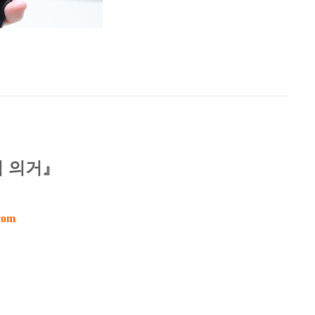
칙 의거』
com