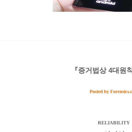
『증거법상 4대원
Posted by Forensics.
RELIABILITY