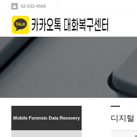
02-532-4566
디지털
Mobile Forensic Data Recovery