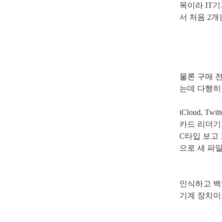
목이라
IT
기
서 처음
2
개
물론 구매 
는데 다행히
iCloud, Twitt
카드 리더기
C
타입 보고
으로 새 파
인식하고 백
기계 장치