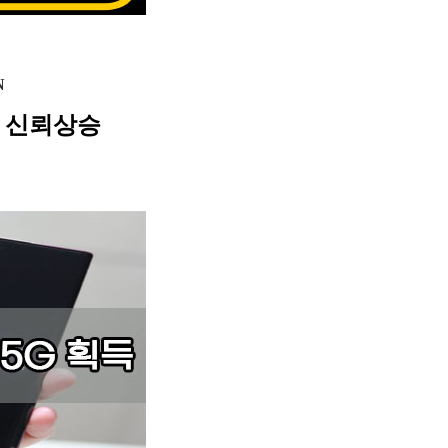
N
 신뢰상승