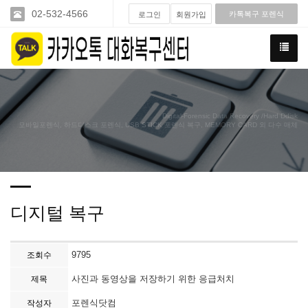
02-532-4566
카톡복구 포렌식
로그인
회원가입
Digital-Forensic Data Recovery /Hard Ddisk
모바일포렌식, 하드디스크 포렌식, USB STICK 포렌식 복구, MEMORY CARD 외 다수 매체
디지털 복구
9795
조회수
사진과 동영상을 저장하기 위한 응급처치
제목
포렌식닷컴
작성자