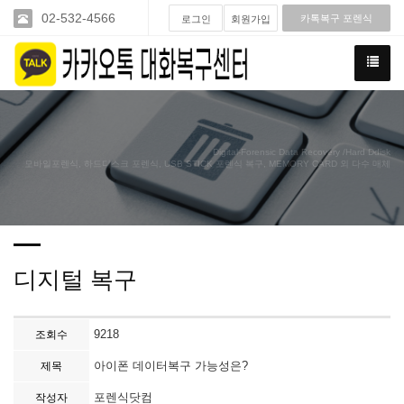
02-532-4566
카톡복구 포렌식
로그인
회원가입
Digital-Forensic Data Recovery /Hard Ddisk
모바일포렌식, 하드디스크 포렌식, USB STICK 포렌식 복구, MEMORY CARD 외 다수 매체
디지털 복구
9218
조회수
아이폰 데이터복구 가능성은?
제목
포렌식닷컴
작성자