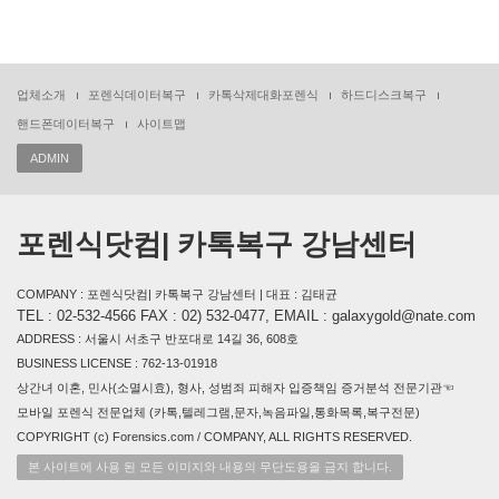
업체소개
포렌식데이터복구
카톡삭제대화포렌식
하드디스크복구
핸드폰데이터복구
사이트맵
ADMIN
포렌식닷컴| 카톡복구 강남센터
COMPANY : 포렌식닷컴| 카톡복구 강남센터 | 대표 : 김태균
TEL : 02-532-4566 FAX : 02) 532-0477, EMAIL : galaxygold@nate.com
ADDRESS : 서울시 서초구 반포대로 14길 36, 608호
BUSINESS LICENSE : 762-13-01918
상간녀 이혼, 민사(소멸시효), 형사, 성범죄 피해자 입증책임 증거분석 전문기관☜
모바일 포렌식 전문업체 (카톡,텔레그램,문자,녹음파일,통화목록,복구전문)
COPYRIGHT (c) Forensics.com / COMPANY, ALL RIGHTS RESERVED.
본 사이트에 사용 된 모든 이미지와 내용의 무단도용을 금지 합니다.