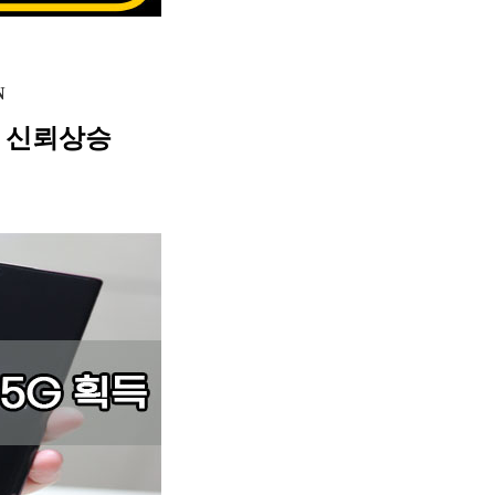
N
 신뢰상승