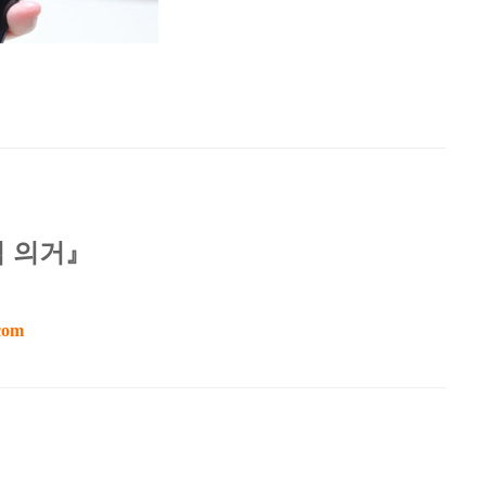
칙 의거』
com