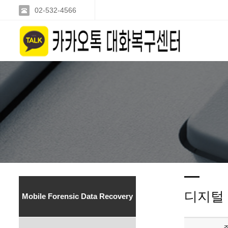
02-532-4566
디지털
Mobile Forensic Data Recovery