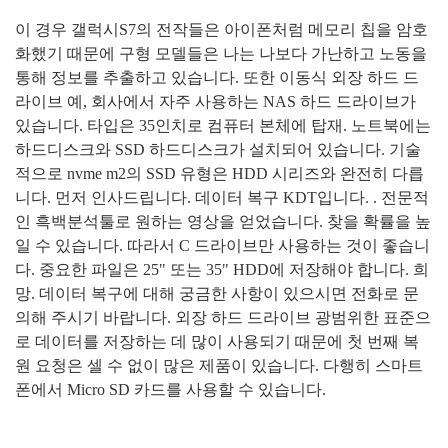
이 경우 갤럭시
S7
의 전작들은 아이폰처럼 메모리 칩을 암호
화했기 때문에 구형 모델들은 나는 나보다 가난하고 노동을
통해 정보를 추출하고 있습니다
.
또한 이동식 외장 하드 드
라이브 예
,
회사에서 자주 사용하는
NAS
하드 드라이브가
있습니다
.
타입은
35
인치로 컴퓨터 본체에 탑재
.
노트북에는
하드디스크와
SSD
하드디스크가 설치되어 있습니다
.
기술
적으로
nvme m2
의
SSD
유형은
HDD
시리즈와 완전히 다릅
니다
.
먼저 인사드립니다
.
데이터 복구
KDT
입니다
. .
전문적
인 흑백분석툴로 원하는 영상을 얻었습니다
.
찾을 확률을 높
일 수 있습니다
.
따라서
C
드라이브만 사용하는 것이 좋습니
다
.
중요한 파일은
25"
또는
35" HDD
에 저장해야 합니다
.
희
망
.
데이터 복구에 대해 궁금한 사항이 있으시면 전화로 문
의해 주시기 바랍니다
.
외장 하드 드라이브 광범위한 표준으
로 데이터를 저장하는 데 많이 사용되기 때문에 첫 번째 복
원 요청은 셀 수 없이 많은 제품이 있습니다
.
다행히 스마트
폰에서
Micro SD
카드를 사용할 수 있습니다
.