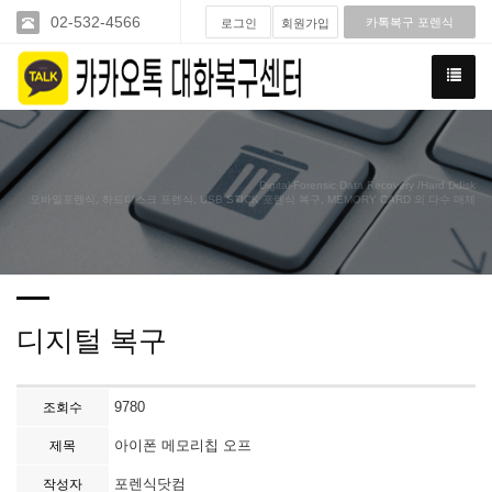
02-532-4566
카톡복구 포렌식
로그인
회원가입
Digital-Forensic Data Recovery /Hard Ddisk
모바일포렌식, 하드디스크 포렌식, USB STICK 포렌식 복구, MEMORY CARD 외 다수 매체
디지털 복구
9780
조회수
아이폰 메모리칩 오프
제목
포렌식닷컴
작성자