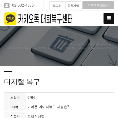
02-532-4566
카톡복구 포렌식
로그인
회원가입
Digital-Forensic Data Recovery /Hard Ddisk
모바일포렌식, 하드디스크 포렌식, USB STICK 포렌식 복구, MEMORY CARD 외 다수 매체
디지털 복구
9764
조회수
아이폰 데이터복구 시점은?
제목
포렌식닷컴
작성자